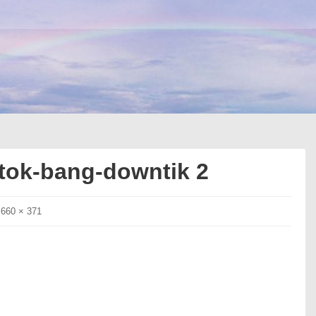
-tok-bang-downtik 2
Full
660 × 371
size
link: