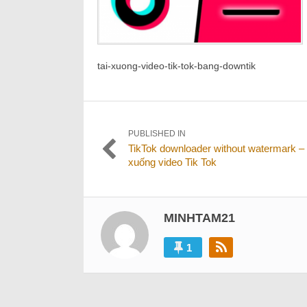
tai-xuong-video-tik-tok-bang-downtik
Điều
PUBLISHED IN
TikTok downloader without watermark – 
hướng
xuống video Tik Tok
bài
viết
MINHTAM21
1