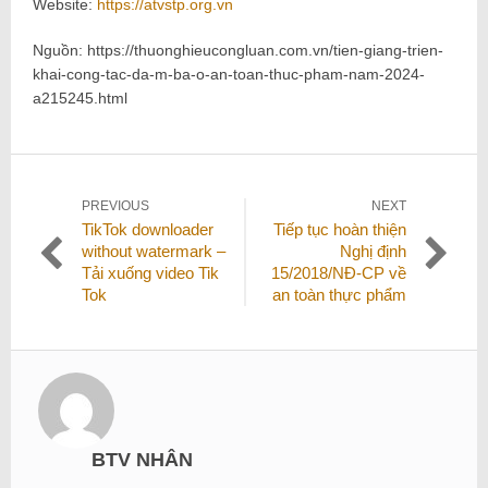
Website:
https://atvstp.org.vn
Nguồn: https://thuonghieucongluan.com.vn/tien-giang-trien-
khai-cong-tac-da-m-ba-o-an-toan-thuc-pham-nam-2024-
a215245.html
Điều
PREVIOUS
NEXT
Previous
Next
TikTok downloader
Tiếp tục hoàn thiện
hướng
post:
post:
without watermark –
Nghị định
bài
Tải xuống video Tik
15/2018/NĐ-CP về
viết
Tok
an toàn thực phẩm
BTV NHÂN