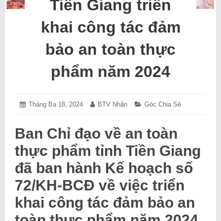
Tiền Giang triển
khai công tác đảm
bảo an toàn thực
phẩm năm 2024
Posted
Tháng Ba 18, 2024
Tháng
Author:
BTV Nhân
Categories:
Góc Chia Sẻ
on:
Ba
18,
2024
Ban Chỉ đạo về an toàn
thực phẩm tỉnh Tiền Giang
đã ban hành Kế hoạch số
72/KH-BCĐ về việc triển
khai công tác đảm bảo an
toàn thực phẩm năm 2024.