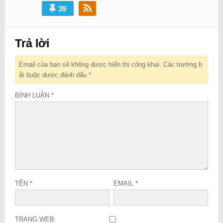
39
Trả lời
Email của bạn sẽ không được hiển thị công khai.
Các trường b
ắt buộc được đánh dấu
*
BÌNH LUẬN
*
TÊN
*
EMAIL
*
TRANG WEB