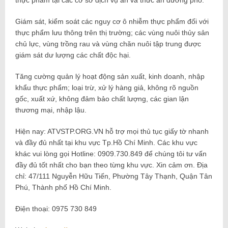
thực phẩm tại các cơ sở dịch vụ ăn và thức ăn đường phố.
Giám sát, kiểm soát các nguy cơ ô nhiễm thực phẩm đối với
thực phẩm lưu thông trên thị trường; các vùng nuôi thủy sản
chủ lực, vùng trồng rau và vùng chăn nuôi tập trung được
giám sát dư lượng các chất độc hại.
Tăng cường quản lý hoạt động sản xuất, kinh doanh, nhập
khẩu thực phẩm; loại trừ, xử lý hàng giả, không rõ nguồn
gốc, xuất xứ, không đảm bảo chất lượng, các gian lận
thương mại, nhập lậu.
Hiện nay: ATVSTP.ORG.VN hỗ trợ mọi thủ tục giấy tờ nhanh
và đầy đủ nhất tại khu vực Tp.Hồ Chí Minh. Các khu vực
khác vui lòng gọi Hotline: 0909.730.849 để chúng tôi tư vấn
đầy đủ tốt nhất cho bạn theo từng khu vực. Xin cảm ơn. Địa
chỉ: 47/111 Nguyễn Hữu Tiến, Phường Tây Thạnh, Quận Tân
Phú, Thành phố Hồ Chí Minh.
Điện thoại: 0975 730 849