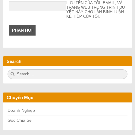
LƯU TÊN CỦA TÔI, EMAIL, VÀ
TRANG WEB TRONG TRÌNH DU
YỆT NÀY CHO LẦN BÌNH LUẬN
KẾ TIẾP CỦA TÔI.
Search
S
S
e
E
a
A
r
R
c
C
h
H
Chuyên Mục
f
o
r:
Doanh Nghiệp
Góc Chia Sẻ