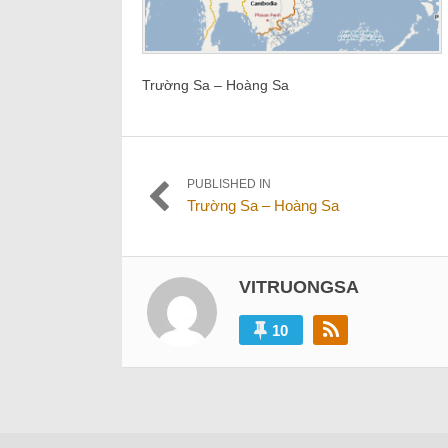
Trường Sa – Hoàng Sa
Điều
PUBLISHED IN
Trường Sa – Hoàng Sa
hướng
bài
viết
VITRUONGSA
10