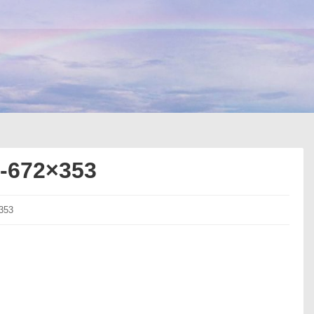
a-672×353
353