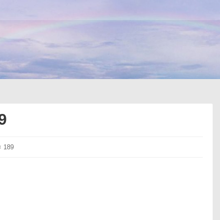
9
× 189