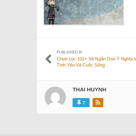
Điều
PUBLISHED IN
Chọn Lọc 101+ Stt Ngắn Gọn Ý Nghĩa 
hướng
Tình Yêu Và Cuộc Sống
bài
viết
THAI HUYNH
7