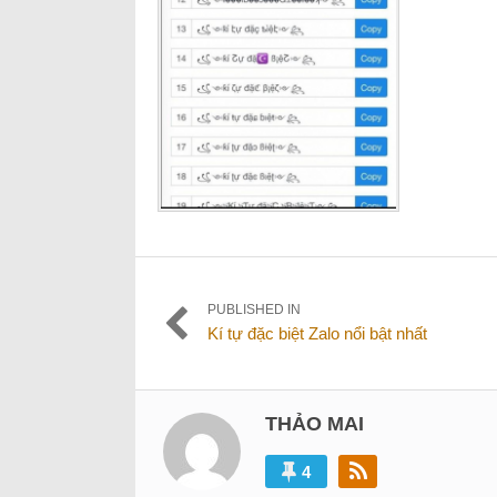
Điều
PUBLISHED IN
Kí tự đặc biệt Zalo nổi bật nhất
hướng
bài
viết
THẢO MAI
4