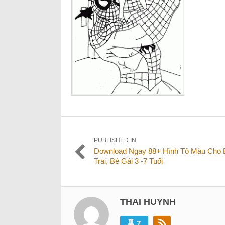
Điều
PUBLISHED IN
Download Ngay 88+ Hình Tô Màu Cho 
hướng
Trai, Bé Gái 3 -7 Tuổi
bài
viết
THAI HUYNH
7