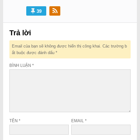
39
Trả lời
Email của bạn sẽ không được hiển thị công khai.
Các trường b
ắt buộc được đánh dấu
*
BÌNH LUẬN
*
TÊN
*
EMAIL
*