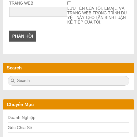
TRANG WEB
LƯU TÊN CỦA TÔI, EMAIL, VÀ
TRANG WEB TRONG TRÌNH DU
YỆT NÀY CHO LẦN BÌNH LUẬN
KẾ TIẾP CỦA TÔI.
Search
S
S
e
E
a
A
r
R
c
C
h
H
Chuyên Mục
f
o
r:
Doanh Nghiệp
Góc Chia Sẻ