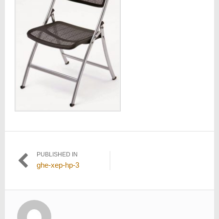
Điều
PUBLISHED IN
ghe-xep-hp-3
hướng
bài
viết