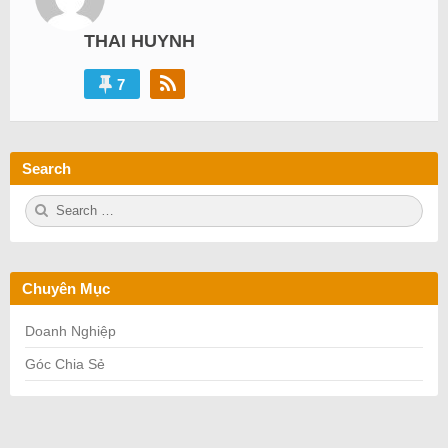
THAI HUYNH
7
Search
S
S
e
E
a
A
r
R
c
C
h
H
Chuyên Mục
f
o
r:
Doanh Nghiệp
Góc Chia Sẻ