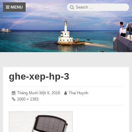
Skip
Search
S
MENU
to
for:
content
Blog
Trường
thông
tin
hay
Sa
về
cuộc
sống
ghe-xep-hp-3
Posted
Tháng Mười Một 8, 2018
Tháng
Author:
Thai Huynh
on:
Mười
Full
1000 × 1383
Một
size
8,
link:
2018