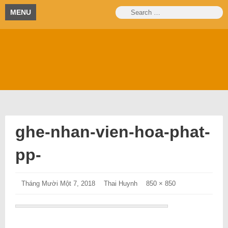
Skip
Search
S
MENU
to
for:
content
Blog
Trường
thông
tin
hay
Sa
về
cuộc
sống
ghe-nhan-vien-hoa-phat-
pp-
Posted
Tháng Mười Một 7, 2018
Tháng
Author:
Thai Huynh
Full
850 × 850
on:
Mười
size
Một
link:
7,
2018