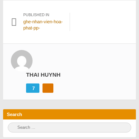
Điều
PUBLISHED IN
ghe-nhan-vien-hoa-
hướng
phat-pp-
bài
viết
THAI HUYNH
7
Search
S
S
e
E
a
A