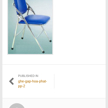
Điều
PUBLISHED IN
ghe-gap-hoa-phat-
hướng
pp-2
bài
viết