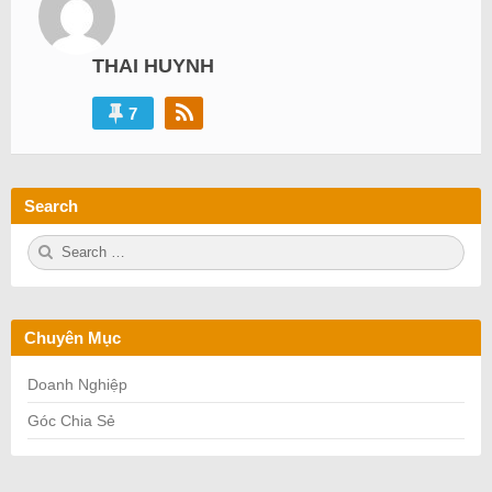
THAI HUYNH
7
Search
S
S
e
E
a
A
r
R
c
C
h
H
Chuyên Mục
f
o
r:
Doanh Nghiệp
Góc Chia Sẻ