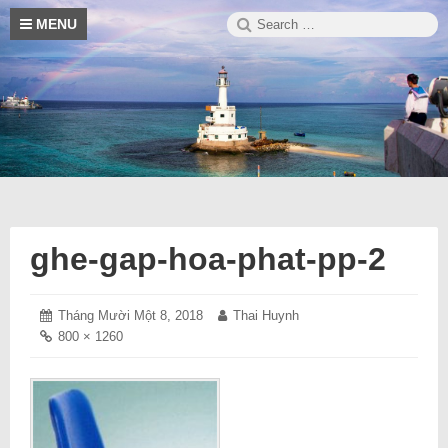
Skip
Search
S
MENU
to
for:
content
Blog
Trường
thông
tin
hay
Sa
về
cuộc
sống
ghe-gap-hoa-phat-pp-2
Posted
Tháng Mười Một 8, 2018
Tháng
Author:
Thai Huynh
on:
Mười
Full
800 × 1260
Một
size
8,
link:
2018