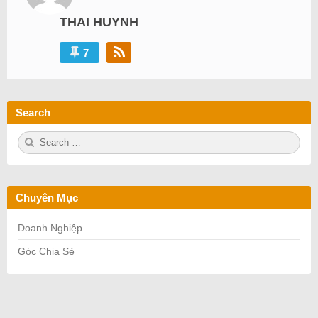
THAI HUYNH
7
Search
S
S
e
E
a
A
r
R
c
C
h
H
Chuyên Mục
f
o
r:
Doanh Nghiệp
Góc Chia Sẻ