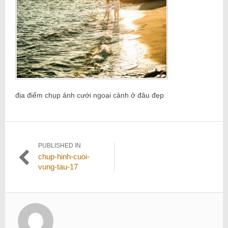
địa điểm chụp ảnh cưới ngoại cảnh ở đâu đẹp
Điều
PUBLISHED IN
chup-hinh-cuoi-
hướng
vung-tau-17
bài
viết