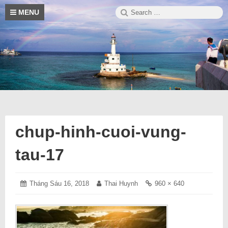
Skip
Search
S
MENU
to
for:
content
Blog
Trường
thông
tin
hay
Sa
về
cuộc
sống
chup-hinh-cuoi-vung-
tau-17
Posted
Tháng Sáu 16, 2018
Tháng
Author:
Thai Huynh
Full
960 × 640
on:
Sáu
size
16,
link:
2018