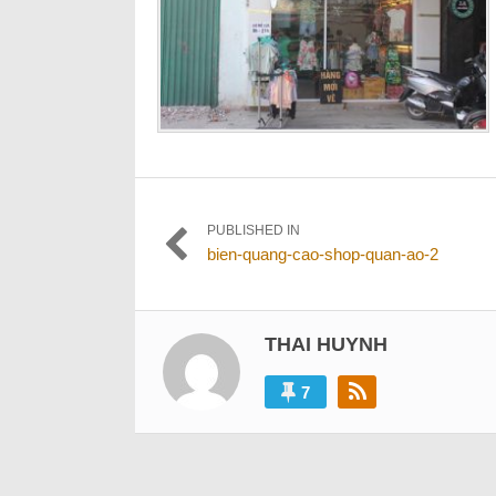
Điều
PUBLISHED IN
bien-quang-cao-shop-quan-ao-2
hướng
bài
viết
THAI HUYNH
7