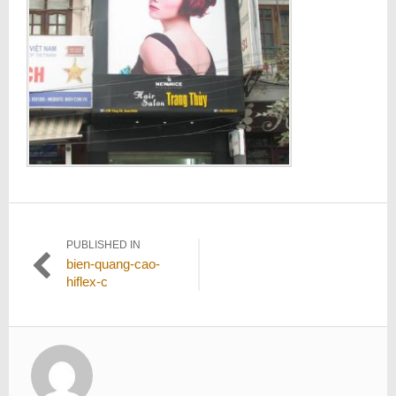
Điều
PUBLISHED IN
bien-quang-cao-
hướng
hiflex-c
bài
viết