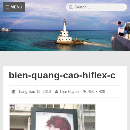
Skip
Search
S
MENU
to
for:
content
Blog
Trường
thông
tin
hay
Sa
về
cuộc
sống
bien-quang-cao-hiflex-c
Posted
Tháng Sáu 19, 2018
Tháng
Author:
Thai Huynh
Full
450 × 420
on:
Sáu
size
19,
link:
2018