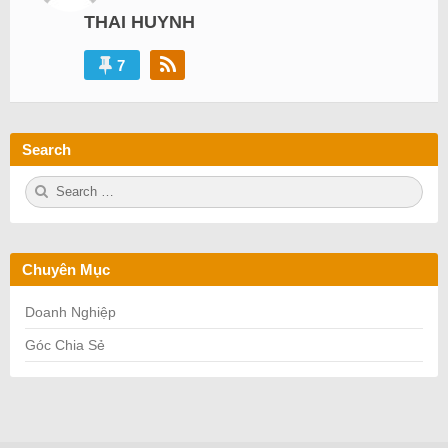
THAI HUYNH
7
Search
S
S
e
E
a
A
r
R
c
C
h
H
Chuyên Mục
f
o
r:
Doanh Nghiệp
Góc Chia Sẻ