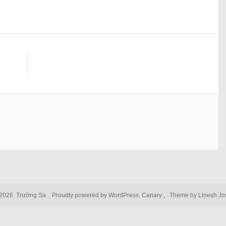
2026
Trường Sa
.
Proudly powered by WordPress.
Canary
,
Theme by Linesh J