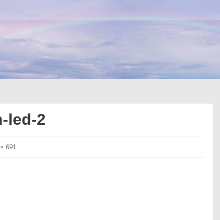
-led-2
 × 691