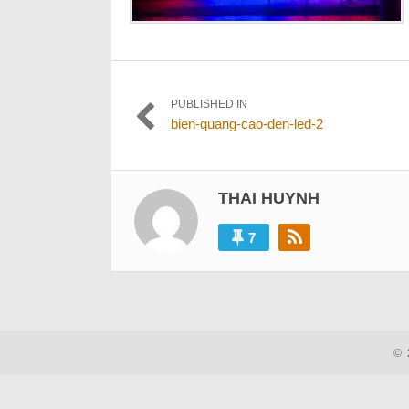
Điều
PUBLISHED IN
bien-quang-cao-den-led-2
hướng
bài
viết
THAI HUYNH
7
©