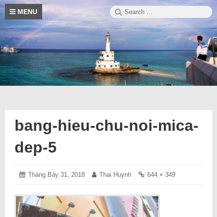
Skip
Search
S
MENU
to
for:
content
Blog
Trường
thông
tin
hay
Sa
về
cuộc
sống
bang-hieu-chu-noi-mica-
dep-5
Posted
Tháng Bảy 31, 2018
Tháng
Author:
Thai Huynh
Full
644 × 349
on:
Bảy
size
31,
link:
2018