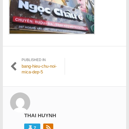
Điều
PUBLISHED IN
bang-hieu-chu-noi-
hướng
mica-dep-5
bài
viết
THAI HUYNH
7