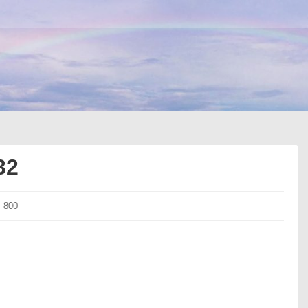
32
× 800