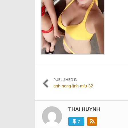
Điều
PUBLISHED IN
anh-nong-linh-miu-32
hướng
bài
viết
THAI HUYNH
7