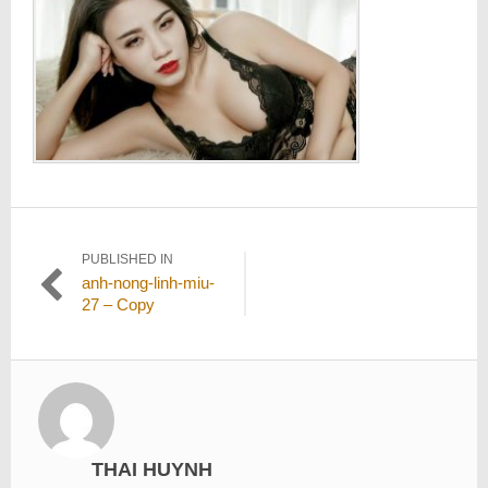
Điều
PUBLISHED IN
anh-nong-linh-miu-
hướng
27 – Copy
bài
viết
THAI HUYNH