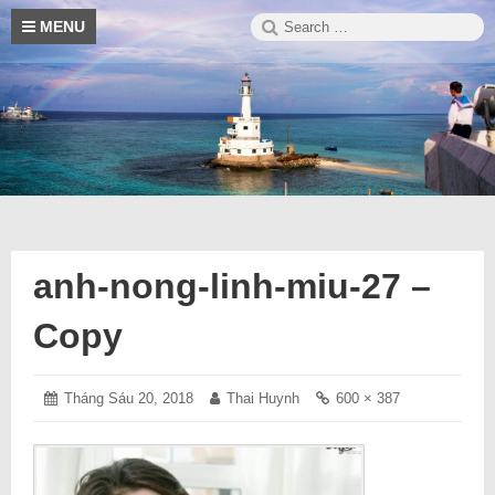
Skip
Search
S
MENU
to
for:
content
Blog
Trường
thông
tin
hay
Sa
về
cuộc
sống
anh-nong-linh-miu-27 –
Copy
Posted
Tháng Sáu 20, 2018
Tháng
Author:
Thai Huynh
Full
600 × 387
on:
Sáu
size
20,
link:
2018