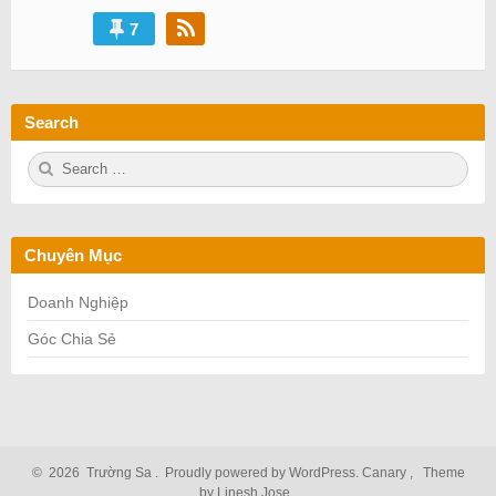
7
Search
S
S
e
E
a
A
r
R
c
C
h
H
Chuyên Mục
f
o
r:
Doanh Nghiệp
Góc Chia Sẻ
©
2026
Trường Sa
.
Proudly powered by WordPress.
Canary
,
Theme
by Linesh Jose
.