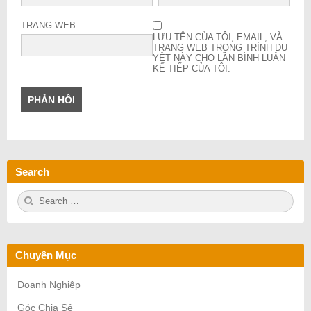
TRANG WEB
LƯU TÊN CỦA TÔI, EMAIL, VÀ
TRANG WEB TRONG TRÌNH DU
YỆT NÀY CHO LẦN BÌNH LUẬN
KẾ TIẾP CỦA TÔI.
Search
S
S
e
E
a
A
r
R
c
C
h
H
Chuyên Mục
f
o
r:
Doanh Nghiệp
Góc Chia Sẻ