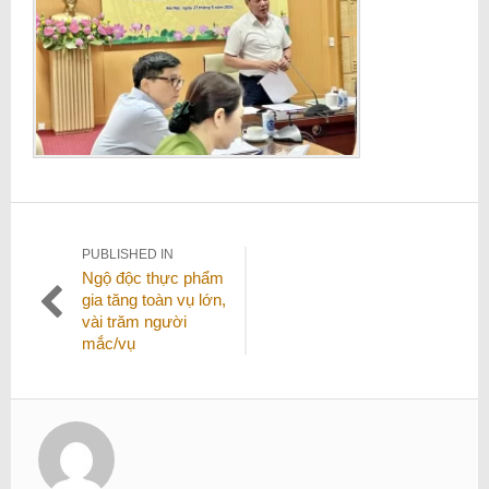
Điều
PUBLISHED IN
Ngộ độc thực phẩm
hướng
gia tăng toàn vụ lớn,
bài
vài trăm người
viết
mắc/vụ