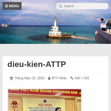
Skip
Search
S
MENU
to
for:
content
Blog
Trường
thông
tin
hay
Sa
về
cuộc
sống
dieu-kien-ATTP
Posted
Tháng Năm 22, 2024
Tháng
Author:
BTV Nhân
Full
640 × 502
on:
Năm
size
22,
link:
2024