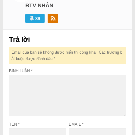
BTV NHÂN
39
Trả lời
Email của bạn sẽ không được hiển thị công khai.
Các trường b
ắt buộc được đánh dấu
*
BÌNH LUẬN
*
TÊN
*
EMAIL
*